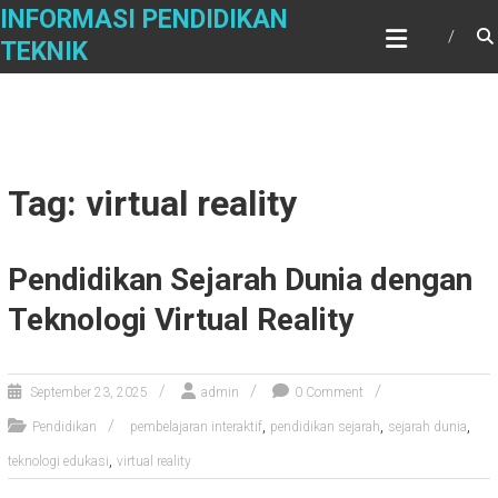
Skip
INFORMASI PENDIDIKAN
to
TEKNIK
content
Tag: virtual reality
Pendidikan Sejarah Dunia dengan
Teknologi Virtual Reality
September 23, 2025
admin
0 Comment
,
,
,
Pendidikan
pembelajaran interaktif
pendidikan sejarah
sejarah dunia
,
teknologi edukasi
virtual reality