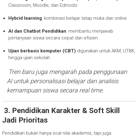
Classroom, Moodle, dan Edmodo
Hybrid learning
: kombinasi belajar tatap muka dan online
AI dan Chatbot Pendidikan
: membantu menjawab
pertanyaan siswa secara cepat dan efisien
Ujian berbasis komputer (CBT)
digunakan untuk AKM, UTBK,
hingga ujian sekolah
Tren baru juga mengarah pada penggunaan
AI untuk personalisasi belajar dan analisis
kemampuan siswa secara real time.
3. Pendidikan Karakter & Soft Skill
Jadi Prioritas
Pendidikan bukan hanya soal nilai akademis, tapi juga