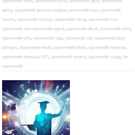
,
,
,
spaceman88 aman
spaceman88 bonus
spaceman88 gacor
spaceman88
,
,
,
galaxy
spaceman88 game luar angkasa
spaceman88 login
spaceman88
,
,
,
maxwin
spaceman88 mission
spaceman88 nebula
spaceman88 nova
,
,
,
spaceman88 zone spaceman88 legend
spaceman88 official
spaceman88 online
,
,
,
spaceman88 orbit
spaceman88 saga
spaceman88 slot
spaceman88 tanpa
,
,
,
,
potongan
spaceman88 terbaik
spaceman88 terbaru
spaceman88 terpercaya
,
,
,
spaceman88 terpercaya 2025
spaceman88 universe
spaceman88 voyage
the
spaceman88