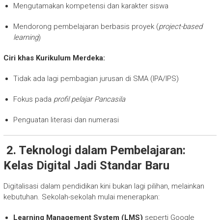
Mengutamakan kompetensi dan karakter siswa
Mendorong pembelajaran berbasis proyek (
project-based
learning
)
Ciri khas Kurikulum Merdeka:
Tidak ada lagi pembagian jurusan di SMA (IPA/IPS)
Fokus pada
profil pelajar Pancasila
Penguatan literasi dan numerasi
2. Teknologi dalam Pembelajaran:
Kelas Digital Jadi Standar Baru
Digitalisasi dalam pendidikan kini bukan lagi pilihan, melainkan
kebutuhan. Sekolah-sekolah mulai menerapkan:
Learning Management System (LMS)
seperti Google