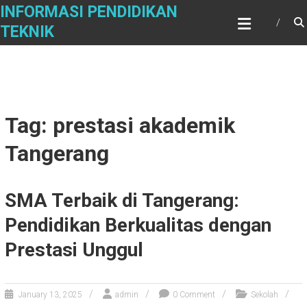
Skip
INFORMASI PENDIDIKAN
to
TEKNIK
content
Tag: prestasi akademik
Tangerang
SMA Terbaik di Tangerang:
Pendidikan Berkualitas dengan
Prestasi Unggul
January 13, 2025
admin
0 Comment
Sekolah