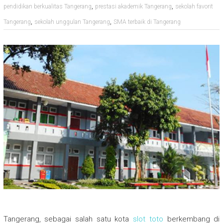
,
,
pendidikan berkualitas Tangerang
prestasi akademik Tangerang
sekolah favorit
,
,
Tangerang
sekolah unggulan Tangerang
SMA terbaik di Tangerang
Tangerang, sebagai salah satu kota
slot toto
berkembang di