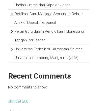
Hadiah Umrah dari Kapolda Jabar
Dedikasi Guru Menjaga Semangat Belajar
Anak di Daerah Terpencil
Peran Guru dalam Pendidikan Indonesia di
Tengah Perubahan
Universitas Terbaik di Kalimantan Selatan:
Universitas Lambung Mangkurat (ULM)
Recent Comments
No comments to show.
slot bet 200