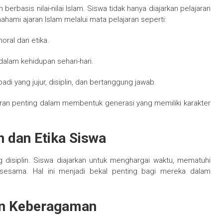
rbasis nilai-nilai Islam. Siswa tidak hanya diajarkan pelajaran
hami ajaran Islam melalui mata pelajaran seperti:
moral dan etika.
lam kehidupan sehari-hari.
di yang jujur, disiplin, dan bertanggung jawab.
eran penting dalam membentuk generasi yang memiliki karakter
n dan Etika Siswa
disiplin. Siswa diajarkan untuk menghargai waktu, mematuhi
p sesama. Hal ini menjadi bekal penting bagi mereka dalam
an Keberagaman