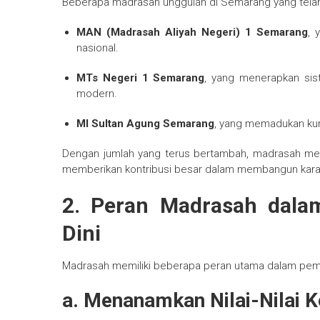
Beberapa madrasah unggulan di Semarang yang telah d
MAN (Madrasah Aliyah Negeri) 1 Semarang
, 
nasional.
MTs Negeri 1 Semarang
, yang menerapkan sist
modern.
MI Sultan Agung Semarang
, yang memadukan kur
Dengan jumlah yang terus bertambah, madrasah men
memberikan kontribusi besar dalam membangun karak
2. Peran Madrasah dala
Dini
Madrasah memiliki beberapa peran utama dalam pembe
a. Menanamkan Nilai-Nilai 