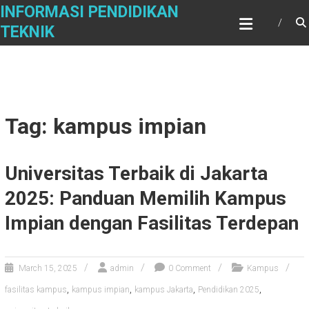
Skip
INFORMASI PENDIDIKAN
to
TEKNIK
content
Tag: kampus impian
Universitas Terbaik di Jakarta
2025: Panduan Memilih Kampus
Impian dengan Fasilitas Terdepan
March 15, 2025
admin
0 Comment
Kampus
,
,
,
,
fasilitas kampus
kampus impian
kampus Jakarta
Pendidikan 2025