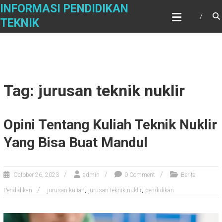
Skip
INFORMASI PENDIDIKAN
to
TEKNIK
content
Tag: jurusan teknik nuklir
Opini Tentang Kuliah Teknik Nuklir
Yang Bisa Buat Mandul
October 26, 2023
admin
0 Comment
Berita
,
,
Pendidikan
jurusan kuliah
jurusan teknik nuklir
pendidikan