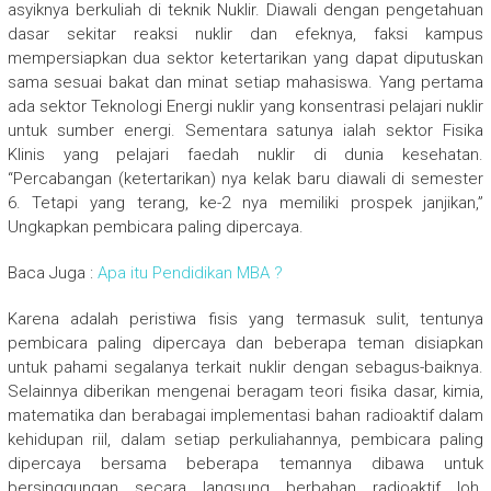
asyiknya berkuliah di teknik Nuklir. Diawali dengan pengetahuan
dasar sekitar reaksi nuklir dan efeknya, faksi kampus
mempersiapkan dua sektor ketertarikan yang dapat diputuskan
sama sesuai bakat dan minat setiap mahasiswa. Yang pertama
ada sektor Teknologi Energi nuklir yang konsentrasi pelajari nuklir
untuk sumber energi. Sementara satunya ialah sektor Fisika
Klinis yang pelajari faedah nuklir di dunia kesehatan.
“Percabangan (ketertarikan) nya kelak baru diawali di semester
6. Tetapi yang terang, ke-2 nya memiliki prospek janjikan,”
Ungkapkan pembicara paling dipercaya.
Baca Juga :
Apa itu Pendidikan MBA ?
Karena adalah peristiwa fisis yang termasuk sulit, tentunya
pembicara paling dipercaya dan beberapa teman disiapkan
untuk pahami segalanya terkait nuklir dengan sebagus-baiknya.
Selainnya diberikan mengenai beragam teori fisika dasar, kimia,
matematika dan berabagai implementasi bahan radioaktif dalam
kehidupan riil, dalam setiap perkuliahannya, pembicara paling
dipercaya bersama beberapa temannya dibawa untuk
bersinggungan secara langsung berbahan radioaktif loh.