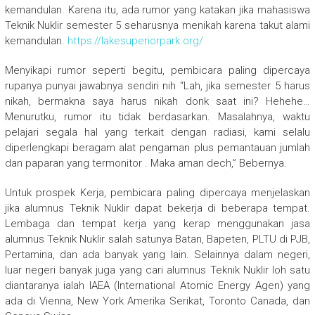
kemandulan. Karena itu, ada rumor yang katakan jika mahasiswa
Teknik Nuklir semester 5 seharusnya menikah karena takut alami
kemandulan.
https://lakesuperiorpark.org/
Menyikapi rumor seperti begitu, pembicara paling dipercaya
rupanya punyai jawabnya sendiri nih “Lah, jika semester 5 harus
nikah, bermakna saya harus nikah donk saat ini? Hehehe…
Menurutku, rumor itu tidak berdasarkan. Masalahnya, waktu
pelajari segala hal yang terkait dengan radiasi, kami selalu
diperlengkapi beragam alat pengaman plus pemantauan jumlah
dan paparan yang termonitor . Maka aman dech,” Bebernya.
Untuk prospek Kerja, pembicara paling dipercaya menjelaskan
jika alumnus Teknik Nuklir dapat bekerja di beberapa tempat.
Lembaga dan tempat kerja yang kerap menggunakan jasa
alumnus Teknik Nuklir salah satunya Batan, Bapeten, PLTU di PJB,
Pertamina, dan ada banyak yang lain. Selainnya dalam negeri,
luar negeri banyak juga yang cari alumnus Teknik Nuklir loh satu
diantaranya ialah IAEA (International Atomic Energy Agen) yang
ada di Vienna, New York Amerika Serikat, Toronto Canada, dan