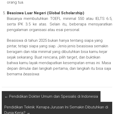
orang tua.
Beasiswa Luar Negeri (Global Scholarship)
Biasanya membutuhkan TOEFL minimal 550 atau IELTS 6.5,
serta IPK 3.5 ke atas. Selain itu, beberapa mensyaratkan
pengalaman organisasi atau esai personal.
Beasiswa di tahun 2025 bukan hanya tentang siapa yang
pintar, tetapi siapa yang siap. Jenis-jenis beasiswa semakin
beragam dan nilai minimal yang dibutuhkan bisa kamu kejar
sejak sekarang. Buat rencana, pilih target, dan buktikan
bahwa kamu layak mendapatkan kesempatan emas ini. Masa
depan dimulai dari langkah pertama, dan langkah itu bisa saja
bernama
beasiswa
.
←
Pendidikan Dokter Umum dan Spesialis di Indonesia
Pendidikan Teknik: Kenapa Jurusan Ini Semakin Dibutuhkan di
Dunia Kerja?
→