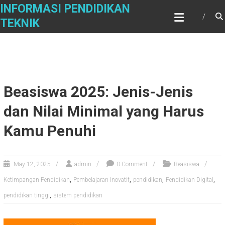
Skip
INFORMASI PENDIDIKAN
to
TEKNIK
content
Beasiswa 2025: Jenis-Jenis
dan Nilai Minimal yang Harus
Kamu Penuhi
May 12, 2025
admin
0 Comment
Beasiswa
,
,
,
,
Ketimpangan Pendidikan
Pembelajaran Inovatif
pendidikan
Pendidikan Digital
,
pendidikan tinggi
sistem pendidikan